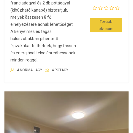
franciaággyal és 2 db pótággyal
(kihúzható kanapé) biztosítjuk,
melyek összesen 8 fő
Tovább
elhelyezésére adnak lehetőséget.
olvasom
A kényelmes és tágas
hálószobákban pihentető
éjszakákat tölthetnek, hogy frissen
és energiával telve ébredhessenek
minden reggel.
4 NORMÁL ÁGY
4 PÓTÁGY